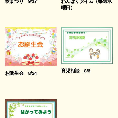
秋まつり 9/17
わんぱくタイム（毎週水
曜日）
育児相談 8/6
お誕生会 8/24